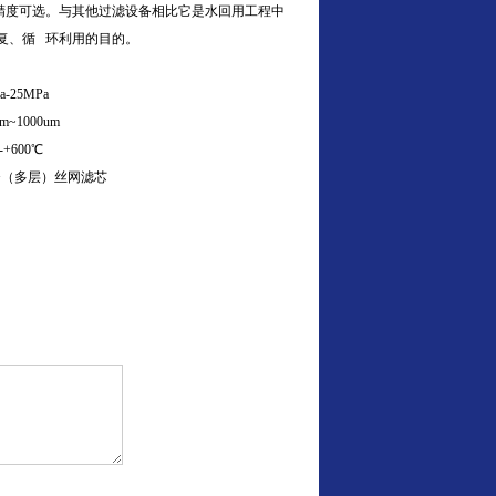
滤精度可选。与其他过滤设备相比它是水回用工程中
复、循 环利用的目的。
MPa
00um
00℃
（多层）丝网滤芯