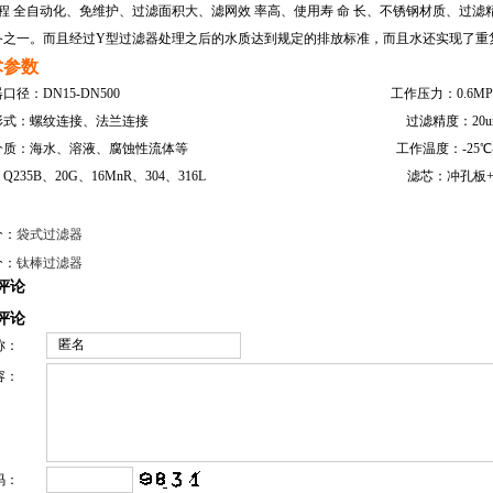
 程 全自动化、免维护、过滤面积大、滤网效 率高、使用寿 命 长、不锈钢材质、过
备之一。而且经过Y型过滤器处理之后的水质达到规定的排放标准，而且水还实现了重
术参数
器口径：DN15-DN500 工作压力：0.6MPa-25
接形式：螺纹连接、法兰连接 过滤精度：20um~10
介质：海水、溶液、腐蚀性流体等 工作温度：-25℃-+6
：Q235B、20G、16MnR、304、316L 滤芯：冲孔板+
个：
袋式过滤器
个：
钛棒过滤器
评论
评论
称：
容：
码：