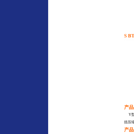
S 
产品
Y
括压
产品