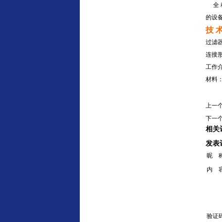
全
的设
技 
过滤
连
工作
材料
上一
下一
相关
发表
昵 
内 
验证