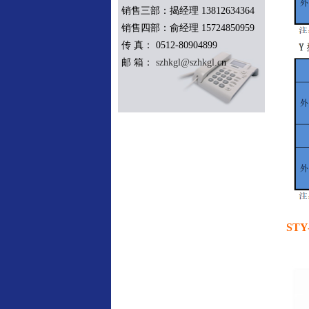
销售三部：揭经理 13812634364
销售四部：俞经理 15724850959
传 真： 0512-80904899
邮 箱：
szhkgl@szhkgl.c
n
STY